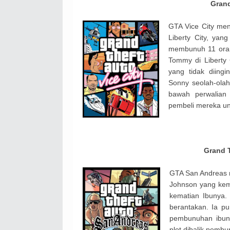
Grand
GTA Vice City men
Liberty City, yan
membunuh 11 oran
Tommy di Liberty
yang tidak diingi
Sonny seolah-ola
bawah perwalian
pembeli mereka un
Grand T
GTA San Andreas 
Johnson yang kemb
kematian Ibunya
berantakan. Ia p
pembunuhan ibuny
plot dibalik pemb