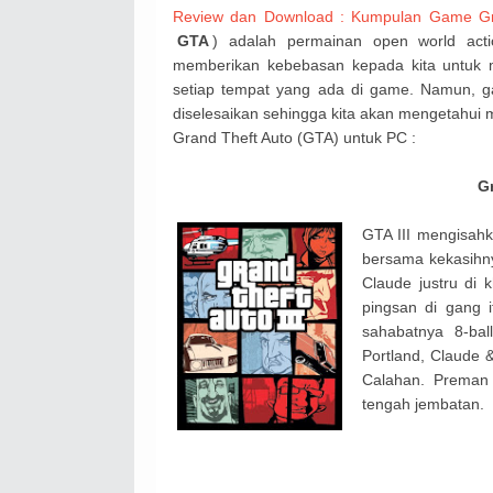
Review dan Download : Kumpulan Game Gr
GTA
) adalah permainan open world act
memberikan kebebasan kepada kita untuk m
setiap tempat yang ada di game. Namun, ga
diselesaikan sehingga kita akan mengetahui 
Grand Theft Auto (GTA) untuk PC :
Gr
GTA III mengisah
bersama kekasihny
Claude justru di 
pingsan di gang i
sahabatnya 8-bal
Portland, Claude 
Calahan. Preman
tengah jembatan.