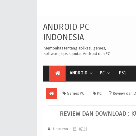
ANDROID PC
INDONESIA
Membahas tentang aplikasi, games,
software, tips seputar Android dan PC
ANDROID
PC
PS1
Games PC
PC
Review dan D
REVIEW DAN DOWNLOAD : K
Unknown
07.44