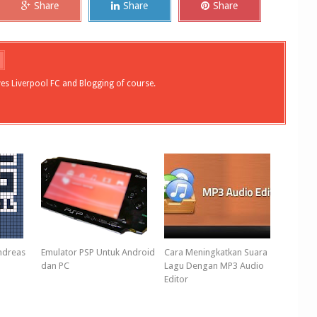
Share
Share
Share
ves Liverpool FC and Blogging of course.
ndreas
Emulator PSP Untuk Android
Cara Meningkatkan Suara
dan PC
Lagu Dengan MP3 Audio
Editor