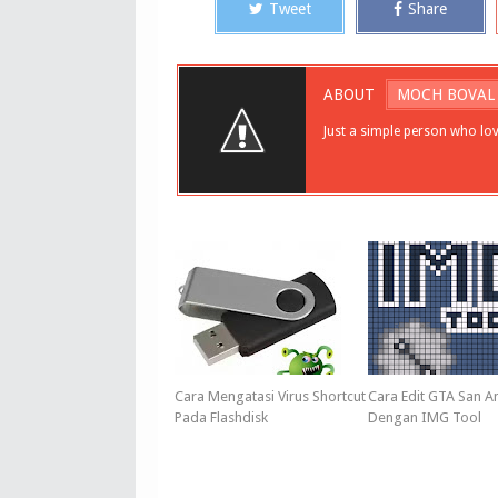
Tweet
Share
ABOUT
MOCH BOVAL
Just a simple person who lo
Cara Mengatasi Virus Shortcut
Cara Edit GTA San A
Pada Flashdisk
Dengan IMG Tool