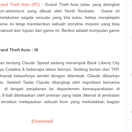
and Theft Auto (PC)
- Grand Theft Auto (atau yang disingkat
ion-adventure yang dibuat oleh North Rockstar. Game ini
elakukan segala sesuatu yang kita sukai, bebas menjelajahi
me ini tetap memberikan sebuah storyline mission yang bisa
maksud dan tujuan dari game ini. Berikut adalah kumpulan game
and Theft Auto : III
kan tentang Claude Speed sedang merampok Bank Liberty City
a Catalina & beberapa rekan lainnya. Sedang berlari dari TKP,
khianati kekasihnya sendiri dengan ditembak. Claude dibiarkan
tu. Setelah Sadar Claude ditangkap oleh kepolisian bersama
l. di tengah perjalanan ke departemen kemasyarakatan di
& 8-ball dibebaskan oleh preman yang tidak dikenal di jembatan
 tersebut melepaskan sebuah bom yang meledakkan bagian
(
Download
)