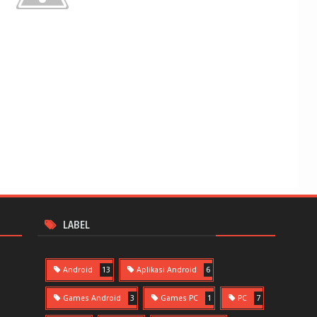
LABEL
Android
13
Aplikasi Android
6
Games Android
3
Games PC
1
PC
7