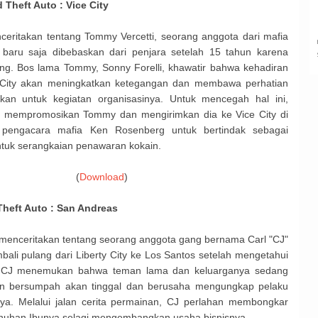
 Theft Auto : Vice City
ceritakan tentang Tommy Vercetti, seorang anggota dari mafia
g baru saja dibebaskan dari penjara setelah 15 tahun karena
g. Bos lama Tommy, Sonny Forelli, khawatir bahwa kehadiran
 City akan meningkatkan ketegangan dan membawa perhatian
nkan untuk kegiatan organisasinya. Untuk mencegah hal ini,
h mempromosikan Tommy dan mengirimkan dia ke Vice City di
 pengacara mafia Ken Rosenberg untuk bertindak sebagai
tuk serangkaian penawaran kokain.
(
Download
)
heft Auto : San Andreas
menceritakan tentang seorang anggota gang bernama Carl "CJ"
ali pulang dari Liberty City ke Los Santos setelah mengetahui
. CJ menemukan bahwa teman lama dan keluarganya sedang
un bersumpah akan tinggal dan berusaha mengungkap pelaku
a. Melalui jalan cerita permainan, CJ perlahan membongkar
unuhan Ibunya selagi mengembangkan usaha bisnisnya.