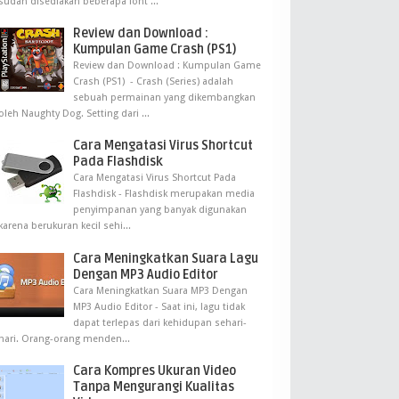
sudah disediakan beberapa font ...
Review dan Download :
Kumpulan Game Crash (PS1)
Review dan Download : Kumpulan Game
Crash (PS1) - Crash (Series) adalah
sebuah permainan yang dikembangkan
oleh Naughty Dog. Setting dari ...
Cara Mengatasi Virus Shortcut
Pada Flashdisk
Cara Mengatasi Virus Shortcut Pada
Flashdisk - Flashdisk merupakan media
penyimpanan yang banyak digunakan
karena berukuran kecil sehi...
Cara Meningkatkan Suara Lagu
Dengan MP3 Audio Editor
Cara Meningkatkan Suara MP3 Dengan
MP3 Audio Editor - Saat ini, lagu tidak
dapat terlepas dari kehidupan sehari-
hari. Orang-orang menden...
Cara Kompres Ukuran Video
Tanpa Mengurangi Kualitas