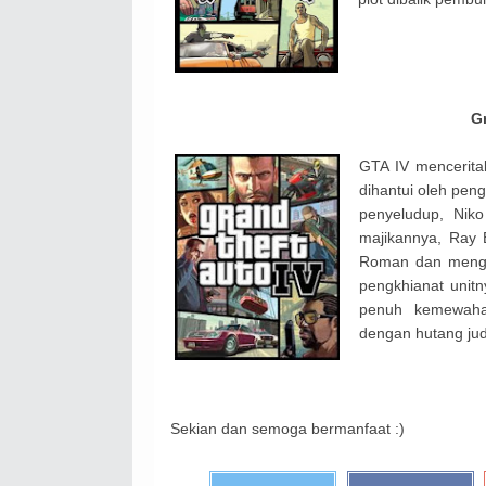
Gr
GTA IV menceritak
dihantui oleh peng
penyeludup, Nik
majikannya, Ray 
Roman dan mengaj
pengkhianat unit
penuh kemewaha
dengan hutang jud
Sekian dan semoga bermanfaat :)