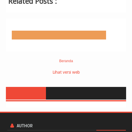
Related Posts :
Beranda
Lihat versi web
AUTHOR