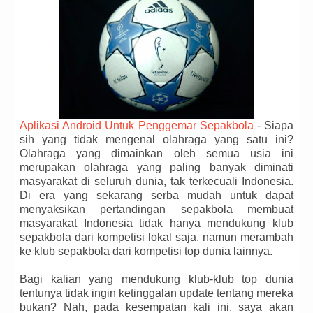
Aplikasi Android Untuk Penggemar Sepakbola
- Siapa
sih yang tidak mengenal olahraga yang satu ini?
Olahraga yang dimainkan oleh semua usia ini
merupakan olahraga yang paling banyak diminati
masyarakat di seluruh dunia, tak terkecuali Indonesia.
Di era yang sekarang serba mudah untuk dapat
menyaksikan pertandingan sepakbola membuat
masyarakat Indonesia tidak hanya mendukung klub
sepakbola dari kompetisi lokal saja, namun merambah
ke klub sepakbola dari kompetisi top dunia lainnya.
Bagi kalian yang mendukung klub-klub top dunia
tentunya tidak ingin ketinggalan update tentang mereka
bukan? Nah, pada kesempatan kali ini, saya akan