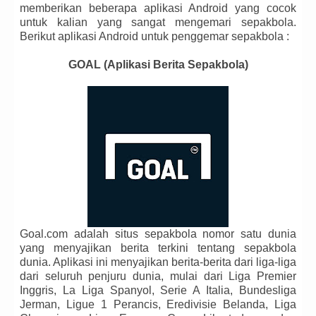
memberikan beberapa aplikasi Android yang cocok
untuk kalian yang sangat mengemari sepakbola.
Berikut aplikasi Android untuk penggemar sepakbola :
GOAL (Aplikasi Berita Sepakbola)
Goal.com adalah situs sepakbola nomor satu dunia
yang menyajikan berita terkini tentang sepakbola
dunia. Aplikasi ini menyajikan berita-berita dari liga-liga
dari seluruh penjuru dunia, mulai dari Liga Premier
Inggris, La Liga Spanyol, Serie A Italia, Bundesliga
Jerman, Ligue 1 Perancis, Eredivisie Belanda, Liga