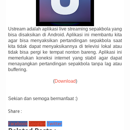
Ustream adalah aplikasi live streaming sepakbola yang
bisa disaksikan di Android. Aplikasi ini membantu kita
agar bisa menyaksikan pertandingan sepakbola saat
kita tidak dapat menyaksikannya di televisi lokal atau
tidak bisa pergi ke tempat nonton bareng. Aplikasi ini
memerlukan koneksi internet yang stabil agar dapat
menayangkan pertandingan sepakbola tanpa lag atau
buffering.
(
Download
)
Sekian dan semoga bermanfaat :)
Share :
Facebook
Google+
Twitter