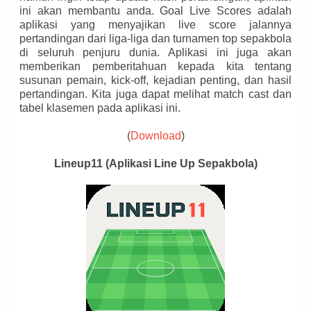
ini akan membantu anda. Goal Live Scores adalah
aplikasi yang menyajikan live score jalannya
pertandingan dari liga-liga dan turnamen top sepakbola
di seluruh penjuru dunia. Aplikasi ini juga akan
memberikan pemberitahuan kepada kita tentang
susunan pemain, kick-off, kejadian penting, dan hasil
pertandingan. Kita juga dapat melihat match cast dan
tabel klasemen pada aplikasi ini.
(
Download
)
Lineup11 (Aplikasi Line Up Sepakbola)